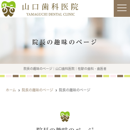
t
o
g
g
l
e
n
a
院長の趣味のページ
v
i
g
a
t
i
o
院長の趣味のページ｜山口歯科医院｜桂駅の歯科・歯医者
n
ホーム
院長の趣味のページ
院長の趣味のページ