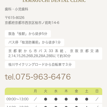
歯科・小児歯科
〒615-8026
京都府京都市西京区桂市ノ前町14-6
阪急「桂駅」から徒歩5分
バス停「桂消防署前」から徒歩1分
京都駅から市バス33系統、京阪京都交通
2,14,15,26,26B,28,28A,28Bにて約30分
桂川サイクリングロードから自転車で３分
tel.075-963-6476
月
火
水
木
金
土
日
09:00～13:00
／
●
●
●
●
●
／